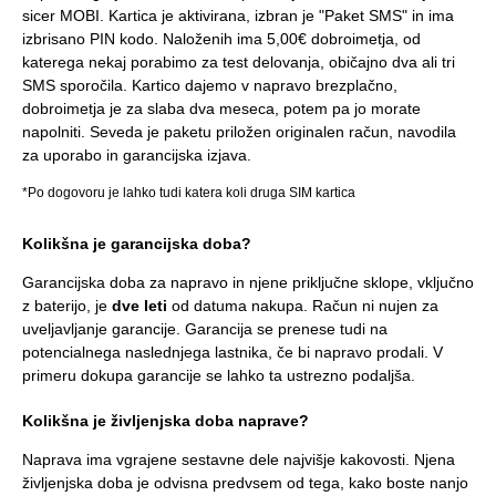
sicer MOBI. Kartica je aktivirana, izbran je "Paket SMS" in ima
izbrisano PIN kodo. Naloženih ima 5,00€ dobroimetja, od
katerega nekaj porabimo za test delovanja, običajno dva ali tri
SMS sporočila. Kartico dajemo v napravo brezplačno,
dobroimetja je za slaba dva meseca, potem pa jo morate
napolniti. Seveda je paketu priložen originalen račun, navodila
za uporabo in garancijska izjava.
*Po dogovoru je lahko tudi katera koli druga SIM kartica
Kolikšna je garancijska doba?
Garancijska doba za napravo in njene priključne sklope, vključno
z baterijo, je
dve leti
od datuma nakupa. Račun ni nujen za
uveljavljanje garancije. Garancija se prenese tudi na
potencialnega naslednjega lastnika, če bi napravo prodali. V
primeru dokupa garancije se lahko ta ustrezno podaljša.
Kolikšna je življenjska doba naprave?
Naprava ima vgrajene sestavne dele najvišje kakovosti. Njena
življenjska doba je odvisna predvsem od tega, kako boste nanjo