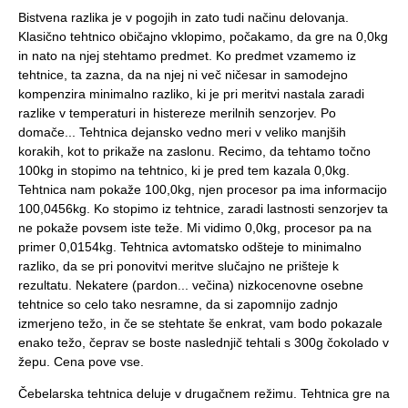
Bistvena razlika je v pogojih in zato tudi načinu delovanja.
Klasično tehtnico običajno vklopimo, počakamo, da gre na 0,0kg
in nato na njej stehtamo predmet. Ko predmet vzamemo iz
tehtnice, ta zazna, da na njej ni več ničesar in samodejno
kompenzira minimalno razliko, ki je pri meritvi nastala zaradi
razlike v temperaturi in histereze merilnih senzorjev. Po
domače... Tehtnica dejansko vedno meri v veliko manjših
korakih, kot to prikaže na zaslonu. Recimo, da tehtamo točno
100kg in stopimo na tehtnico, ki je pred tem kazala 0,0kg.
Tehtnica nam pokaže 100,0kg, njen procesor pa ima informacijo
100,0456kg. Ko stopimo iz tehtnice, zaradi lastnosti senzorjev ta
ne pokaže povsem iste teže. Mi vidimo 0,0kg, procesor pa na
primer 0,0154kg. Tehtnica avtomatsko odšteje to minimalno
razliko, da se pri ponovitvi meritve slučajno ne prišteje k
rezultatu. Nekatere (pardon... večina) nizkocenovne osebne
tehtnice so celo tako nesramne, da si zapomnijo zadnjo
izmerjeno težo, in če se stehtate še enkrat, vam bodo pokazale
enako težo, čeprav se boste naslednjič tehtali s 300g čokolado v
žepu. Cena pove vse.
Čebelarska tehtnica deluje v drugačnem režimu. Tehtnica gre na