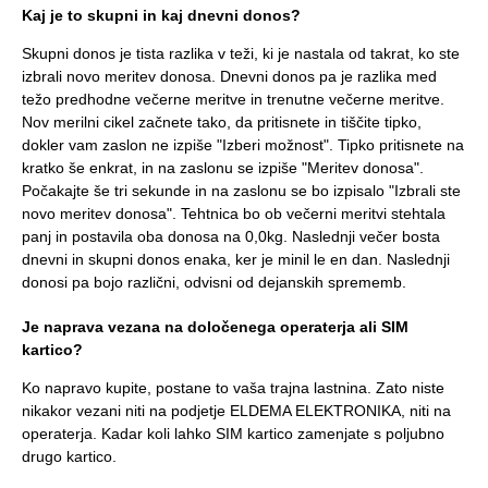
Kaj je to skupni in kaj dnevni donos?
Skupni donos je tista razlika v teži, ki je nastala od takrat, ko ste
izbrali novo meritev donosa. Dnevni donos pa je razlika med
težo predhodne večerne meritve in trenutne večerne meritve.
Nov merilni cikel začnete tako, da pritisnete in tiščite tipko,
dokler vam zaslon ne izpiše "Izberi možnost". Tipko pritisnete na
kratko še enkrat, in na zaslonu se izpiše "Meritev donosa".
Počakajte še tri sekunde in na zaslonu se bo izpisalo "Izbrali ste
novo meritev donosa". Tehtnica bo ob večerni meritvi stehtala
panj in postavila oba donosa na 0,0kg. Naslednji večer bosta
dnevni in skupni donos enaka, ker je minil le en dan. Naslednji
donosi pa bojo različni, odvisni od dejanskih sprememb.
Je naprava vezana na določenega operaterja ali SIM
kartico?
Ko napravo kupite, postane to vaša trajna lastnina. Zato niste
nikakor vezani niti na podjetje ELDEMA ELEKTRONIKA, niti na
operaterja. Kadar koli lahko SIM kartico zamenjate s poljubno
drugo kartico.