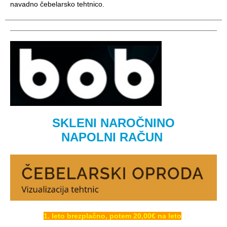
navadno čebelarsko tehtnico.
SKLENI NAROČNINO
NAPOLNI RAČUN
1. leto brezplačno, potem 20,00€ na leto