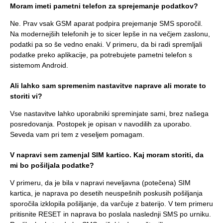
Moram imeti pametni telefon za sprejemanje podatkov?
Ne. Prav vsak GSM aparat podpira prejemanje SMS sporočil.
Na modernejših telefonih je to sicer lepše in na večjem zaslonu,
podatki pa so še vedno enaki. V primeru, da bi radi spremljali
podatke preko aplikacije, pa potrebujete pametni telefon s
sistemom Android.
Ali lahko sam spremenim nastavitve naprave ali morate to
storiti vi?
Vse nastavitve lahko uporabniki spreminjate sami, brez našega
posredovanja. Postopek je opisan v navodilih za uporabo.
Seveda vam pri tem z veseljem pomagam.
V napravi sem zamenjal SIM kartico. Kaj moram storiti, da
mi bo pošiljala podatke?
V primeru, da je bila v napravi neveljavna (potečena) SIM
kartica, je naprava po desetih neuspešnih poskusih pošiljanja
sporočila izklopila pošiljanje, da varčuje z baterijo. V tem primeru
pritisnite RESET in naprava bo poslala naslednji SMS po urniku.