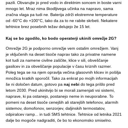
pazili. Obvarujte jo pred vodo in direktnim soncem in boste varni
mnogo let. Mraz nima škodljivega učinka na napravo, sama
zračna vlaga pa tudi ne. Baterija zdrži ekstremne temperature
od -60°C do +100°C, tako da za to ne rabite skrbeti. Nekatere
tehtnice brez posebnih težav delujejo že 15 let.
Kaj se bo zgodilo, ko bodo operaterji ukinili omrežje 2G?
Omrežje 2G je podporno omrežje vem ostalim omrežjem. Vanj
je vključenih na deset tisoče naprav tako za privatne namene
kot tudi za namene civilne zaščite, klice v sili, obveščanje
gasilcev in za obveščanje populacije v času kriznih razmer.
Poleg tega se na njem opravlja večina glasovnih klicev in pošilja
množica kratkih sporočil. Tako za enkrat po mojih informacijah
še ni določen datum, gotovo pa
naj nebi
do tega prišlo pred
letom 2030. Pred ukinitvijo bi se morali zamenjati vsi sistemi,
naprave, ki pa ostanejo, postanejo neme in neuporabne. To
pomeni na deset tisoče cenejših ali starejših telefonov, alarmih
sistemov, domofonov, senzorjev, daljinskih termostatov,
odpiralcev ramp... in tudi SMS tehtnice. Tehtnice od letnika 2021
dalje bo mogoče nadgraditi, če bo to ekonomsko smiselno.