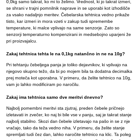
0,0kg samo takrat, ko mi to želimo. Vrednost, ki jo takrat izmeri,
se shrani v trajni pomnilnik naprave in se uporabi kot izhodišče
za vsako nadaljnjo meritev. Čebelarska tehtnica vedno prikaže
tisto, kar izmeri in mora vzeti v zakup tudi spremembe
temperature, ki malce vplivajo na same senzorje. Zato so
senzorji temperaturno kompenzirani in medsebojno uparjeni že
pri proizvajalcu.
Zakaj tehtnica tehta le na 0,1kg natančno in ne na 10g?
Pri tehtanju čebeljega panja je toliko dejavnikov, ki vplivajo na
njegovo skupno težo, da bi po mojem bila ta dodatna decimalka
prej moteča kot uporabna. V primeru, da želite tehtnico na 10g,
vam jo lahko modificiram po naročilu.
Zakaj ima tehtnica samo dve meritvi dnevno?
Najbolj pomembni meritvi sta zjutraj, preden čebele pričnejo
izletavati in zvečer, ko naj bi bile vse v panju, saj je takrat stanje
najbolj stabilno. Skozi dan čebele izletavajo na pašo in se z nje
vračajo, tako da teža vedno niha. V primeru, da želite stanje
spremljati tudi čez dan, lahko naročite tehtnico na klic. Ta poleg