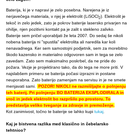
Baterija, ki je v napravi je zelo posebna. Narejena je iz
nerjavečega materiala, v njej je elektrolit (LiSOCl
). Elektrolit je
2
tekoč in zelo jedek, zato je pokrov baterije lasersko privarjen na
ohišje, njen pozitivni kontakt pa je zalit s stekleno zalivko.
Baterije sem pričel uporabljati že leta 2007. Do sedaj še nikoli
nobena baterija ni "spustila" elektrolita ali naredila kar koli
nenavadnega. Ker sem samostojni podjetnik, sem za morebitno
škodo kazensko in materialno odgovoren sam in tega se zelo
zavedam. Zato sem maksimalno poskrbel, da ne pride do
požara. Vezje je projektirano tako, da do tega ne more priti. V
najslabšem primeru se baterija počasi izprazni in postane
neuporabna. Zato baterijo zamenjam na servisu in je ne smete
menjavati sami.
POZOR! NIKOLI ne razmišljajte o polnjenju
teh baterij. Pri polnjenju BO BATERIJA EKSPLODIRALA in
vroč in jedek elektrolit bo razpršilo po prostoru. To
predstavlja veliko tveganje za zdravje in premoženje.
Kot zanimivost, točno te baterije se lahko kupi
tukaj
.
Kaj je bistvena razlika med klasično in čebelarsko
tehtnico?