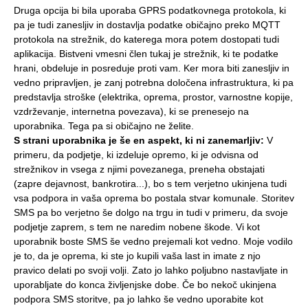
Druga opcija bi bila uporaba GPRS podatkovnega protokola, ki
pa je tudi zanesljiv in dostavlja podatke običajno preko MQTT
protokola na strežnik, do katerega mora potem dostopati tudi
aplikacija. Bistveni vmesni člen tukaj je strežnik, ki te podatke
hrani, obdeluje in posreduje proti vam. Ker mora biti zanesljiv in
vedno pripravljen, je zanj potrebna določena infrastruktura, ki pa
predstavlja stroške (elektrika, oprema, prostor, varnostne kopije,
vzdrževanje, internetna povezava), ki se prenesejo na
uporabnika. Tega pa si običajno ne želite.
S strani uporabnika je še en aspekt, ki ni zanemarljiv:
V
primeru, da podjetje, ki izdeluje opremo, ki je odvisna od
strežnikov in vsega z njimi povezanega, preneha obstajati
(zapre dejavnost, bankrotira...), bo s tem verjetno ukinjena tudi
vsa podpora in vaša oprema bo postala stvar komunale. Storitev
SMS pa bo verjetno še dolgo na trgu in tudi v primeru, da svoje
podjetje zaprem, s tem ne naredim nobene škode. Vi kot
uporabnik boste SMS še vedno prejemali kot vedno. Moje vodilo
je to, da je oprema, ki ste jo kupili vaša last in imate z njo
pravico delati po svoji volji. Zato jo lahko poljubno nastavljate in
uporabljate do konca življenjske dobe. Če bo nekoč ukinjena
podpora SMS storitve, pa jo lahko še vedno uporabite kot