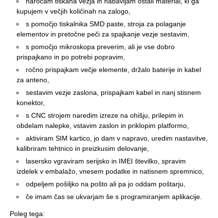
naročam tiskana vezja in nabavljam ostali material, ki ga
kupujem v večjih količinah na zalogo,
s pomočjo tiskalnika SMD paste, stroja za polaganje
elementov in pretočne peči za spajkanje vezje sestavim,
s pomočjo mikroskopa preverim, ali je vse dobro
prispajkano in po potrebi popravim,
ročno prispajkam večje elemente, držalo baterije in kabel
za anteno,
sestavim vezje zaslona, prispajkam kabel in nanj stisnem
konektor,
s CNC strojem naredim izreze na ohišju, prilepim in
obdelam nalepke, vstavim zaslon in priklopim platformo,
aktiviram SIM kartico, jo dam v napravo, uredim nastavitve,
kalibriram tehtnico in preizkusim delovanje,
lasersko vgraviram serijsko in IMEI številko, spravim
izdelek v embalažo, vnesem podatke in natisnem spremnico,
odpeljem pošiljko na pošto ali pa jo oddam poštarju,
če imam čas se ukvarjam še s programiranjem aplikacije.
Poleg tega: