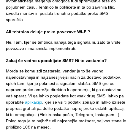
avtomatičnega merjenja omogoča tudi spremljanje teže ob
poljubnem času. Tehtnico le pokličete in ta bo zavrnila klic,
izvedla meritev in poslala trenutne podatke preko SMS
sporočila.
Ali tehtnica deluje preko povezave Wi-Fi?
Ne. Tam, kjer se tehtnica nahaja tega signala ni, zato te vrste
povezave nima smisla implementirati.
Zakaj še vedno uporabljate SMS? Ni to zastarelo?
Morda se komu zdi zastarelo, vendar je to še vedno
najenostavnejši in najzanesljivejši način za dostavo podatkov,
sploh tam, kjer je pokritost s signalom slabša. SMS gre od
naprave preko omrežja direktno k operaterju, ki ga dostavi na
vaš aparat. Vi ga lahko pogledate kot vsak drug SMS, lahko pa
uporabite
aplikacijo
, kjer se vsi ti podatki zbirajo in lahko izrišete
preprost graf ali pa delite podatke naprej preko ostalih aplikacij,
ki to omogočajo. (Elektronska pošta, Telegram, Instagram...)
Poleg tega je to najbrž tudi najcenejša možnost, saj vas stane le
približno 10€ na mesec.