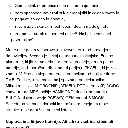
Sem lastnik nepremičnine in nimam najemnine,
sem sposoben navezati stik s prodajniki iz celega sveta in
se pogajati za ceno in dobavo,
nisem zaslužkarski in pohlepen, delam na dolgi rok,
zaupanje strank mi pomeni največ. Najbolj sem vesel
"povratnikov".
Material, vgrajen v napravo je kakovosten in od preverjenih
dobaviteljev. Seveda je nekaj od tega tudi s kitajske. Eno so
platforme, ki jih zame dela partnersko podjetje, drugo pa so
baterije, ki jih naročam direktno pri podjetju PKCELL, ki je zelo
znano. Večino ostalega materiala nabavljam od poljske firme
TME. Za tiste, ki se malce bolj spoznate na elektroniko:
Mikrokrmilnik je MICROCHIP (ATMEL), RTC je od NXP, DC/DC
converter od MPS, ohišje HAMMOND, držalo za baterijo
BULGIN, tiskano vezje PCBWAY, GSM modul SIMCOM...
Seveda pa se moji prihranki in stroški prenesejo na moje
stranke in se odražajo na ceni izdelka.
Naprava ima litijevo baterijo. Ali lahko vsebina steče ali
celo zagori?