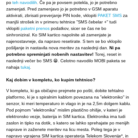
po
teh navodilih
. Če pa je povsem potekla, jo je potrebno
zamenjati. Pred zamenjavo jo je potrebno v GSM aparatu
aktivirati, zbrisati preverjanje PIN kode, vklopiti
PAKET SMS
za
manjši strošek in v primeru tehtnice "SMS čebelar +" tudi
vklopiti
paketni prenos
podatkov, sicer se čas ne bo
sinhroniziral. Ko SIM kartico napolnite ali zamenjate je
najenostavneje, da napravo resetirate. S tem se bo vklopilo
pošiljanje in nastavila nova meritev za naslednji dan.
Ni pa
potrebno spreminjati nobenih nastavitev!
Torej, reset in
naslednji večer bo SMS 😁. Celotno navodilo MOBI paketa se
nahaja
tukaj
.
Kaj dobim v kompletu, ko kupim tehtnico?
V kompletu, ki ga običajno prejmete po pošti, dobite tehtalno
platformo, ki je s spiralnim kablom povezana na "elektroniko" in
senzor, ki meri temperaturo in vlago in je na 2,5m dolgem kablu.
Pod pojmom "elektronika" mislim plastično ohišje, v kateri je
elektronsko vezje, baterija in SIM kartica. Elektronika ima tudi
zaslon in tipko na dotik, s katero se lahko sprehajate po menijih
naprave in zaženete meritev na licu mesta. Poleg tega je v
napravo vgrajena SIM kartica operaterja Telekom Slovenije*, in