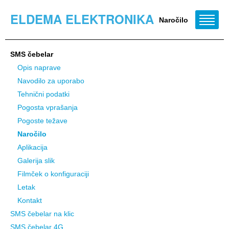
ELDEMA ELEKTRONIKA
Naročilo
SMS čebelar
Opis naprave
Navodilo za uporabo
Tehnični podatki
Pogosta vprašanja
Pogoste težave
Naročilo
Aplikacija
Galerija slik
Filmček o konfiguraciji
Letak
Kontakt
SMS čebelar na klic
SMS čebelar 4G